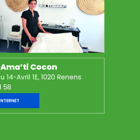
t Ama’ti Cocon
 14-Avril 1E, 1020 Renens
1 58
 INTERNET