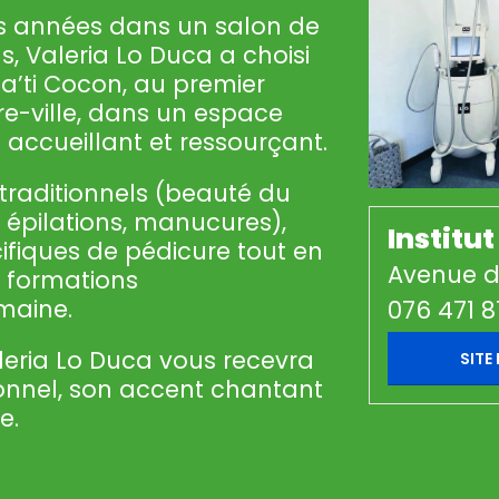
rs années dans un salon de
, Valeria Lo Duca a choisi
ma’ti Cocon, au premier
e-ville, dans un espace
 accueillant et ressourçant.
s traditionnels (beauté du
 épilations, manucures),
Institu
ifiques de pédicure tout en
Avenue du
s formations
maine.
076 471 8
leria Lo Duca vous recevra
SITE
ionnel, son accent chantant
e.